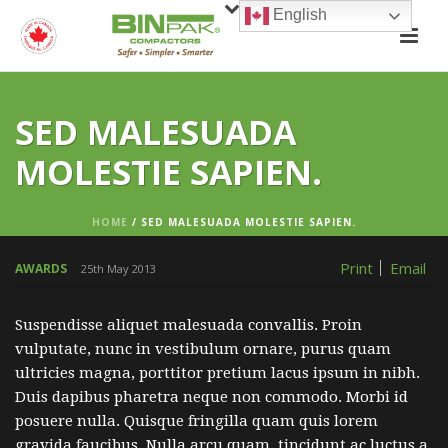
English
SED MALESUADA
MOLESTIE SAPIEN.
HOME
/
SED MALESUADA MOLESTIE SAPIEN.
Print
Email
AWARDS
25th May 2013
Suspendisse aliquet malesuada convallis. Proin
vulputate, nunc in vestibulum ornare, purus quam
ultricies magna, porttitor pretium lacus ipsum in nibh.
Duis dapibus pharetra neque non commodo. Morbi id
posuere nulla. Quisque fringilla quam quis lorem
gravida faucibus. Nulla arcu quam, tincidunt ac luctus a,