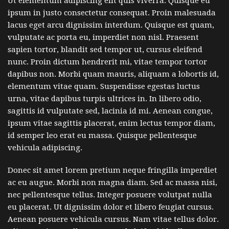
Ut elementum adipiscing elit quis viverra. Quisque eu
ipsum in justo consectetur consequat. Proin malesuada
lacus eget arcu dignissim interdum. Quisque est quam,
vulputate ac porta eu, imperdiet non nisl. Praesent
sapien tortor, blandit sed tempor ut, cursus eleifend
nunc. Proin dictum hendrerit mi, vitae tempor tortor
dapibus non. Morbi quam mauris, aliquam a lobortis id,
elementum vitae quam. Suspendisse egestas luctus
urna, vitae dapibus turpis ultrices in. In libero odio,
sagittis id vulputate sed, lacinia id mi. Aenean congue,
ipsum vitae sagittis placerat, enim lectus tempor diam,
id semper leo erat eu massa. Quisque pellentesque
vehicula adipiscing.
Donec sit amet lorem pretium neque fringilla imperdiet
ac eu augue. Morbi non magna diam. Sed ac massa nisi,
nec pellentesque tellus. Integer posuere volutpat nulla
eu placerat. Ut dignissim dolor et libero feugiat cursus.
Aenean posuere vehicula cursus. Nam vitae tellus dolor.