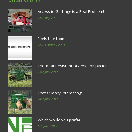
GOOD STUFF!
Access to Garbage is a Real Problem!
13th July 2021
Feels Like Home
28th February 2021
The ‘Bear Resistant’ BINPAK Compactor
24th July 2017
That’s ‘Beary’ Interesting!
14th July 2017
Which would you prefer?
6th June 2017