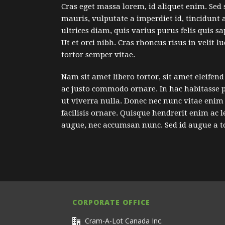
Cras eget massa lorem, id aliquet enim. Sed s
mauris, vulputate a imperdiet id, tincidunt 
ultrices diam, quis varius purus felis quis s
Ut et orci nibh. Cras rhoncus risus in velit 
tortor semper vitae.
Nam sit amet libero tortor, sit amet eleifen
ac justo commodo ornare. In hac habitasse p
ut viverra nulla. Donec nec nunc vitae enim v
facilisis ornare. Quisque hendrerit enim ac l
augue, nec accumsan nunc. Sed id augue a to
CORPORATE OFFICE
Cram-A-Lot Canada Inc.