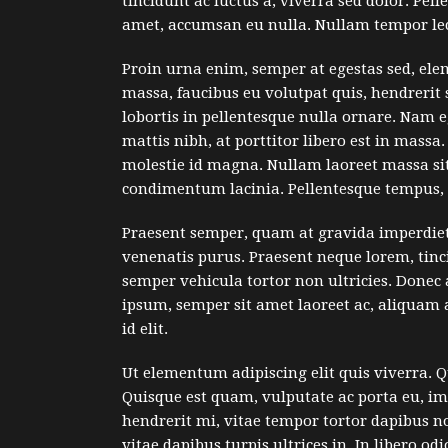
tincidunt ac luctus a, viverra sed dolor. Pe
amet, accumsan eu nulla. Nullam tempor lect
Proin urna enim, semper at egestas sed, ele
massa, faucibus eu volutpat quis, hendrerit s
lobortis in pellentesque nulla ornare. Nam 
mattis nibh, at porttitor libero est in mass
molestie id magna. Nullam laoreet massa sit
condimentum lacinia. Pellentesque tempus, 
Praesent semper, quam at gravida imperdiet,
venenatis purus. Praesent neque lorem, tincid
semper vehicula tortor non ultricies. Donec 
ipsum, semper sit amet laoreet ac, aliquam a
id elit.
Ut elementum adipiscing elit quis viverra. 
Quisque est quam, vulputate ac porta eu, imp
hendrerit mi, vitae tempor tortor dapibus 
vitae dapibus turpis ultrices in. In libero od