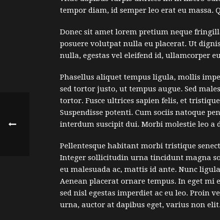
tempor diam, id semper leo erat eu massa. Q
Donec sit amet lorem pretium neque fringill
posuere volutpat nulla eu placerat. Ut digni
nulla, egestas vel eleifend id, ullamcorper eu
Phasellus aliquet tempus ligula, mollis imp
sed tortor justo, ut tempus augue. Sed males
tortor. Fusce ultrices sapien felis, et tristi
Suspendisse potenti. Cum sociis natoque pena
interdum suscipit dui. Morbi molestie leo a d
Pellentesque habitant morbi tristique senectu
Integer sollicitudin urna tincidunt magna s
eu malesuada ac, mattis id ante. Nunc ligula
Aenean placerat ornare tempus. In eget mi e
sed nisl egestas imperdiet ac eu leo. Proin
urna, auctor at dapibus eget, varius non eli