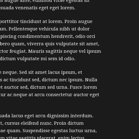
as augue ante, euismod vitae egestas sit
esuada venenatis eget eget lorem.
orttitor tincidunt at lorem. Proin augue
uam. Pellentesque vehicula nibh ut dolor
ipiscing condimentum hendrerit, odio orci
ibero quam, viverra quis vulputate sit amet,
tor feugiat. Mauris sagittis neque vel ipsum
dictum vulputate mi sem id odio.
 neque. Sed sit amet lacus ipsum, et
is ac tincidunt sed, dictum nec ipsum. Nulla
et auctor sed, dictum sed urna. Fusce lorem
tur ac neque at arcu consectetur auctor eget
suada lacus eget arcu dignissim interdum.
t, cursus eleifend nunc. Proin dictum
tae quam. Suspendisse egestas luctus urna,
um vitae sagittis placerat, enim lectus