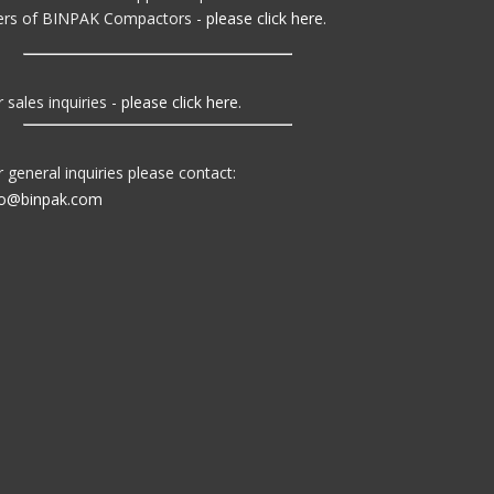
ers of BINPAK Compactors -
please click here
.
 sales inquiries -
please click here
.
r general inquiries please contact:
fo@binpak.com