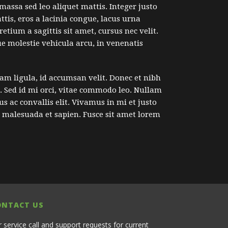
 massa sed leo aliquet mattis. Integer justo
tis, eros a lacinia congue, lacus urna
etium a sagittis sit amet, cursus nec velit.
que molestie vehicula arcu, in venenatis
iam ligula, id accumsan velit. Donec et nibh
. Sed id mi orci, vitae commodo leo. Nullam
s ac convallis elit. Vivamus in mi et justo
d, malesuada et sapien. Fusce sit amet lorem
ONTACT US
r service call and support requests for current