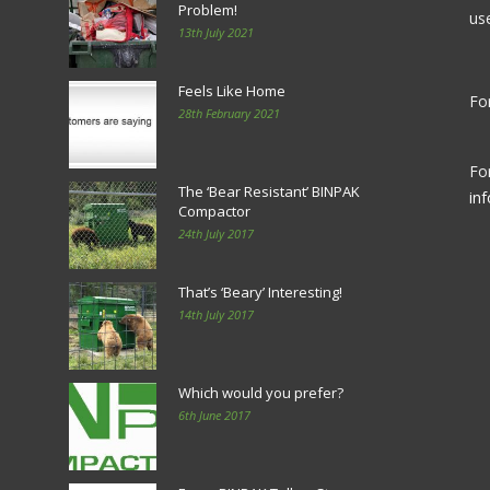
Problem!
us
13th July 2021
Feels Like Home
For
28th February 2021
Fo
The ‘Bear Resistant’ BINPAK
in
Compactor
24th July 2017
That’s ‘Beary’ Interesting!
14th July 2017
Which would you prefer?
6th June 2017