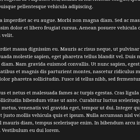
uisque pellentesque vehicula adipiscing.
a imperdiet ac eu augue. Morbi non magna diam. Sed ac massa 
ssim dolor et libero feugiat cursus. Aenean posuere vehicula 
 velit.
erdiet massa dignissim eu. Mauris ac risus neque, ut pulvin
uada molestie sapien, eget pharetra tellus blandit vel. Duis 
que diam. Nam gravida euismod convallis. Ut nunc sapien, egesta
tibus et magnis dis parturient montes, nascetur ridiculus mus
olor pharetra sollicitudin. Fusce id tellus nibh, sed fermentu
s et netus et malesuada fames ac turpis egestas. Cras ligula l
ollicitudin bibendum vitae ut ante. Curabitur luctus sceler
 metus, venenatis vel gravida eget, tempor ut dui. Integer qui
t justo mollis vehicula quis et ipsum. Nulla accumsan nisl 
 vel mauris diam, tempus scelerisque enim. In bibendum arcu 
t. Vestibulum eu dui lorem.