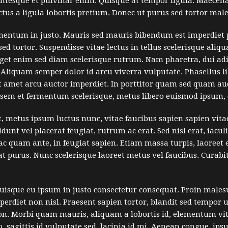
llentesque et pulvinar enim. Quisque at tempor ligula. Maecen
us a ligula lobortis pretium. Donec ut purus sed tortor mal
mentum in justo. Mauris sed mauris bibendum est imperdiet p
ed tortor. Suspendisse vitae lectus in tellus scelerisque aliq
eget enim sed diam scelerisque rutrum. Nam pharetra, dui ad
a. Aliquam semper dolor id arcu viverra vulputate. Phasellus l
 amet arcu auctor imperdiet. In porttitor quam sed quam auc
sem et fermentum scelerisque, metus libero euismod ipsum, 
 metus ipsum luctus nunc, vitae faucibus sapien sapien vitae
unt vel placerat feugiat, rutrum ac erat. Sed nisl erat, iacul
ac quam ante, in feugiat sapien. Etiam massa turpis, laoreet 
t purus. Nunc scelerisque laoreet metus vel faucibus. Curabi
Quisque eu ipsum in justo consectetur consequat. Proin male
erdiet non nisl. Praesent sapien tortor, blandit sed tempor u
non. Morbi quam mauris, aliquam a lobortis id, elementum vi
io, sagittis id vulputate sed, lacinia id mi. Aenean congue, ips