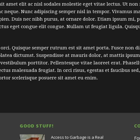
it amet elit ac nisl sodales molestie eget vitae lectus. Ut non
ac neque. Nunc adipiscing semper nisl in tempor. Vivamus mat
apien. Duis nec nibh purus, at ornare dolor. Etiam ipsum mi, pr
luctus eget congue elit congue. Nullam ut feugiat ligula. Quis
d orci. Quisque semper rutrum est sit amet porta. Fusce non d
latea dictumst. Suspendisse at mauris dolor, at mattis ipsum
estibulum porttitor. Pellentesque vitae laoreet erat. Phasellu
ectus malesuada feugiat. In orci risus, egestas et faucibus se
rtor scelerisque posuere sit amet eu enim.
GOOD STUFF!
C
Access to Garbage is a Real
Fo